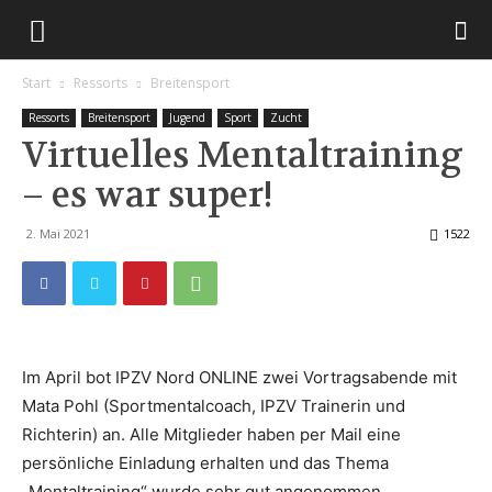
Start
Ressorts
Breitensport
Ressorts
Breitensport
Jugend
Sport
Zucht
Virtuelles Mentaltraining
– es war super!
2. Mai 2021
1522
Im April bot IPZV Nord ONLINE zwei Vortragsabende mit
Mata Pohl (Sportmentalcoach, IPZV Trainerin und
Richterin) an. Alle Mitglieder haben per Mail eine
persönliche Einladung erhalten und das Thema
„Mentaltraining“ wurde sehr gut angenommen.