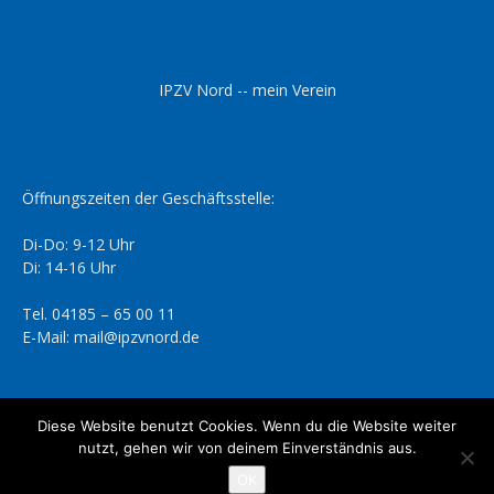
IPZV Nord -- mein Verein
Öffnungszeiten der Geschäftsstelle:
Di-Do: 9-12 Uhr
Di: 14-16 Uhr
Tel. 04185 – 65 00 11
E-Mail: mail@ipzvnord.de
Diese Website benutzt Cookies. Wenn du die Website weiter
nutzt, gehen wir von deinem Einverständnis aus.
Datenschutzerklärung
Impressum
OK
© IPZV Nord e.V.