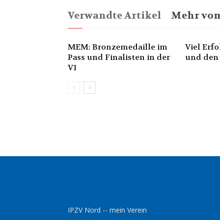
Verwandte Artikel
Mehr vom
MEM: Bronzemedaille im
Viel Erf
Pass und Finalisten in der
und den
V1
IPZV Nord -- mein Verein