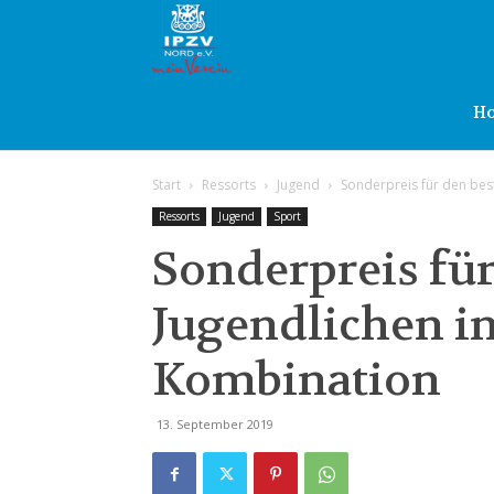
IPZV
Nord
H
Start
Ressorts
Jugend
Sonderpreis für den bes
e.V.
Ressorts
Jugend
Sport
Sonderpreis für
Jugendlichen in
Kombination
13. September 2019