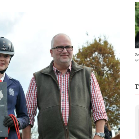
Su
sp
T