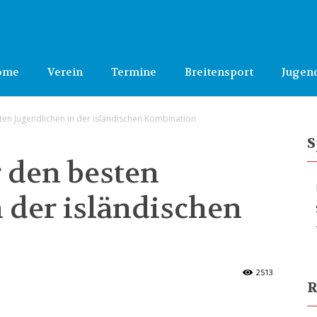
ome
Verein
Termine
Breitensport
Jugen
ten Jugendlichen in der isländischen Kombination
S
 den besten
 der isländischen
2513
R