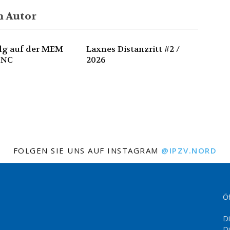
 Autor
olg auf der MEM
Laxnes Distanzritt #2 /
 NC
2026
FOLGEN SIE UNS AUF INSTAGRAM
@IPZV.NORD
Öf
Di
Di