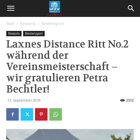
Start
Ressorts
Breitensport
Ressorts
Breitensport
Laxnes Distance Ritt No.2
während der
Vereinsmeisterschaft –
wir gratulieren Petra
Bechtler!
13. September 2019
2512