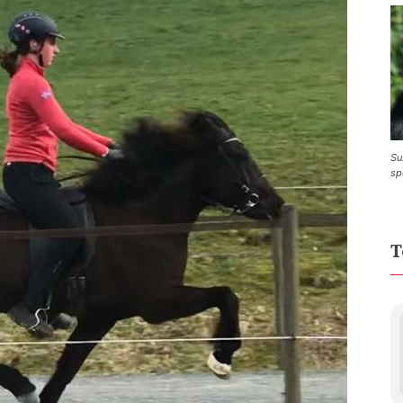
Su
sp
T