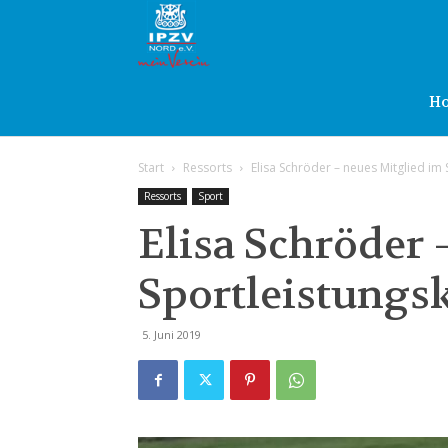
IPZV
Nord
H
Start
Ressorts
Elisa Schröder – neues Mitglied im
e.V.
Ressorts
Sport
Elisa Schröder 
Sportleistungs
5. Juni 2019