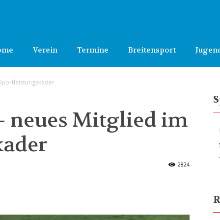
ome
Verein
Termine
Breitensport
Jugen
 Sportleistungskader
S
– neues Mitglied im
kader
2824
R