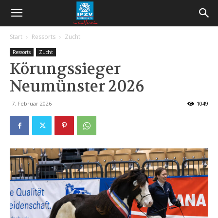
Start
Ressorts
Zucht
Ressorts
Zucht
Körungssieger
Neumünster 2026
7. Februar 2026
1049