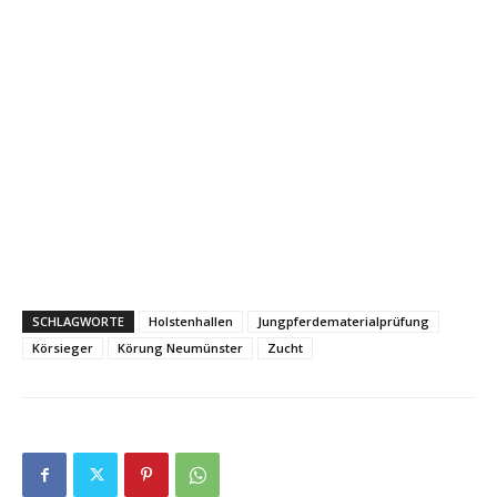
SCHLAGWORTE
Holstenhallen
Jungpferdematerialprüfung
Körsieger
Körung Neumünster
Zucht