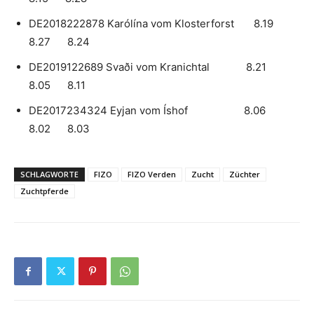
DE2018222878 Karólína vom Klosterforst 8.19
8.27 8.24
DE2019122689 Svaði vom Kranichtal 8.21
8.05 8.11
DE2017234324 Eyjan vom Íshof 8.06
8.02 8.03
SCHLAGWORTE
FIZO
FIZO Verden
Zucht
Züchter
Zuchtpferde