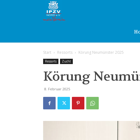
IPZV
Nord
H
Start
Ressorts
Körung Neumünster 2025
e.V.
Ressorts
Zucht
Körung Neumün
8. Februar 2025