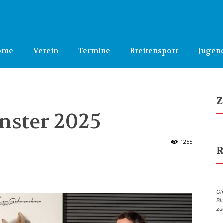
ome
Verein
Termine
Breitensport
Jugen
Z
ster 2025
1255
R
Ol
Bl
zu