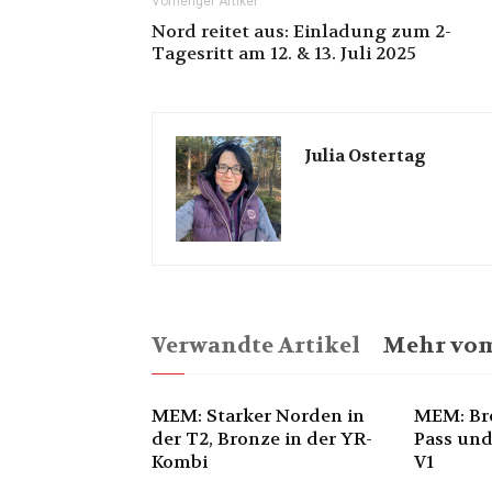
Vorheriger Artikel
Nord reitet aus: Einladung zum 2-
Tagesritt am 12. & 13. Juli 2025
Julia Ostertag
Verwandte Artikel
Mehr vom
MEM: Starker Norden in
MEM: Br
der T2, Bronze in der YR-
Pass und
Kombi
V1