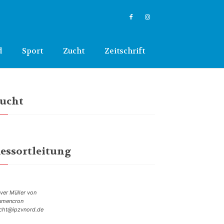
d
Sport
Zucht
Zeitschrift
ucht
essortleitung
iver Müller von
umencron
cht@ipzvnord.de