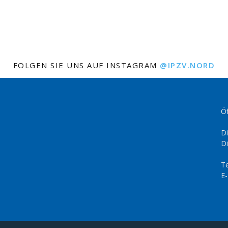
FOLGEN SIE UNS AUF INSTAGRAM
@IPZV.NORD
Öf
Di
Di
Te
E-