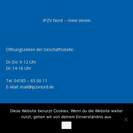
IPZV Nord -- mein Verein
Öffnungszeiten der Geschäftsstelle:
Di-Do: 9-12 Uhr
Di: 14-16 Uhr
Tel. 04185 – 65 00 11
E-Mail: mail@ipzvnord.de
Diese Website benutzt Cookies. Wenn du die Website weiter
nutzt, gehen wir von deinem Einverständnis aus.
Datenschutzerklärung
Impressum
OK
© IPZV Nord e.V.