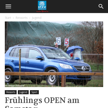
Start
Ressorts
Jugend
Ressorts
Jugend
Sport
Frühlings OPEN am