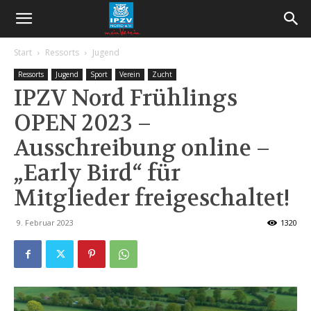
Start
Ressorts
Jugend
Ressorts
Jugend
Sport
Verein
Zucht
IPZV Nord Frühlings
OPEN 2023 –
Ausschreibung online –
„Early Bird“ für
Mitglieder freigeschaltet!
9. Februar 2023
1320