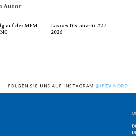
 Autor
olg auf der MEM
Laxnes Distanzritt #2 /
 NC
2026
FOLGEN SIE UNS AUF INSTAGRAM
@IPZV.NORD
Öf
Di
Di