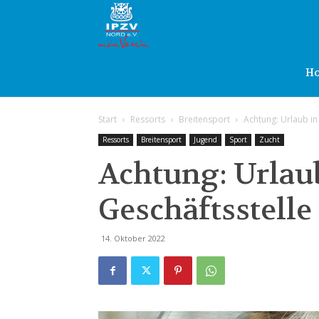
IPZV
Nord
H
Start
Ressorts
Breitensport
Achtung: Urlaub in
e.V.
Ressorts
Breitensport
Jugend
Sport
Zucht
Achtung: Urlaub
Geschäftsstelle
14. Oktober 2022