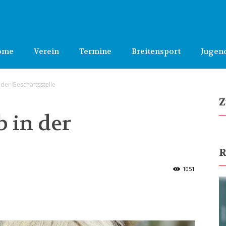
ome
Verein
Termine
Breitensport
Jugen
 der Geschäftsstelle
Z
 in der
R
1051