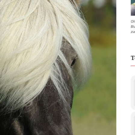
Ol
Bl
zu
T