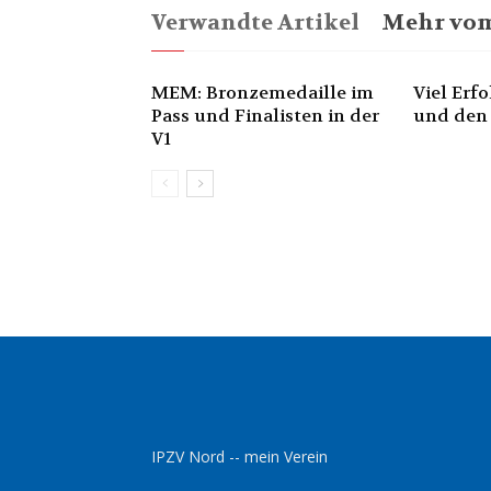
Verwandte Artikel
Mehr vom
MEM: Bronzemedaille im
Viel Erf
Pass und Finalisten in der
und den
V1
IPZV Nord -- mein Verein