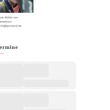
iver Müller von
umencron
cht@ipzvnord.de
ermine