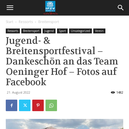
Start
Ressorts
Breitensport
Ressorts
Breitensport
Jugend
Sport
Uncategorized
Verein
Jugend- &
Breitensportfestival –
Dankeschön an das Team
Oeninger Hof – Fotos auf
Facebook
21. August 2022
1482