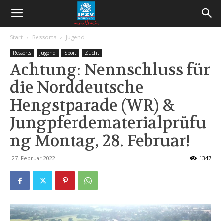
Start
Ressorts
Jugend
Ressorts
Jugend
Sport
Zucht
Achtung: Nennschluss für
die Norddeutsche
Hengstparade (WR) &
Jungpferdematerialprüfu
ng Montag, 28. Februar!
27. Februar 2022
1347