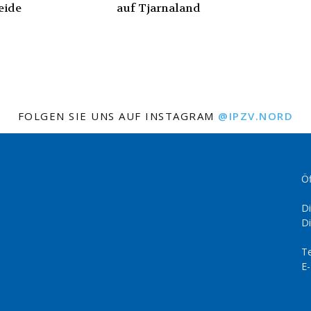
eide
auf Tjarnaland
FOLGEN SIE UNS AUF INSTAGRAM
@IPZV.NORD
Öf
Di
Di
Te
E-