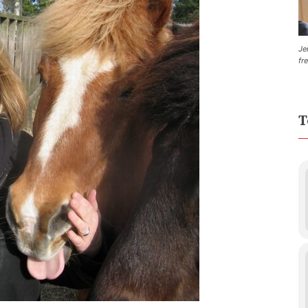
Je
fr
T