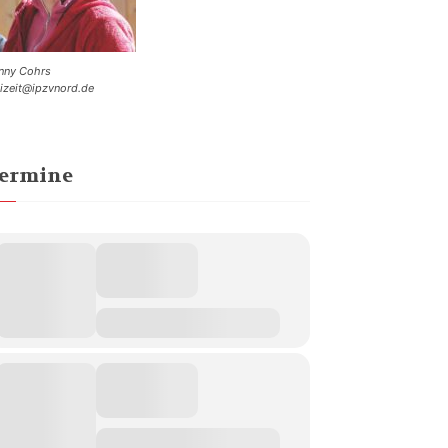
nny Cohrs
eizeit@ipzvnord.de
ermine