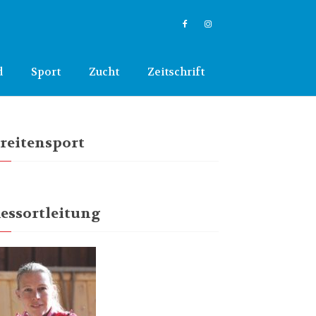
d
Sport
Zucht
Zeitschrift
reitensport
essortleitung