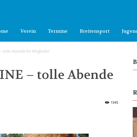
ome
Verein
Termine
Breitensport
Jugen
 tolle Abende für Mitglieder
B
NE – tolle Abende
R
1345