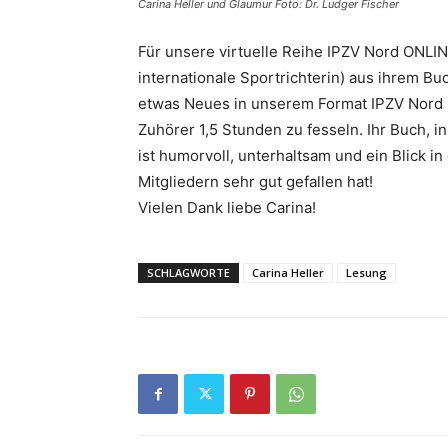
Carina Heller und Glaumur Foto: Dr. Ludger Fischer
Für unsere virtuelle Reihe IPZV Nord ONLINE
internationale Sportrichterin) aus ihrem Buch
etwas Neues in unserem Format IPZV Nord O
Zuhörer 1,5 Stunden zu fesseln. Ihr Buch, i
ist humorvoll, unterhaltsam und ein Blick i
Mitgliedern sehr gut gefallen hat!
Vielen Dank liebe Carina!
SCHLAGWORTE
Carina Heller
Lesung