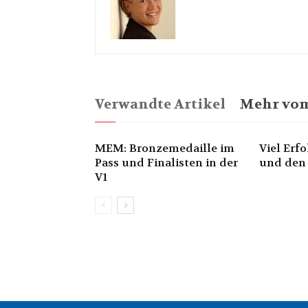
Verwandte Artikel
Mehr vom
MEM: Bronzemedaille im
Viel Erf
Pass und Finalisten in der
und den
V1