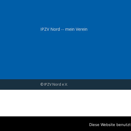
IPZV Nord -- mein Verein
© IPZV Nord e.V.
Diese Website benutzt