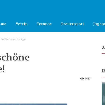
ome
Verein
Termine
Breitensport
Jugen
ne Weihnachtstage!
Z
schöne
!
R
1457