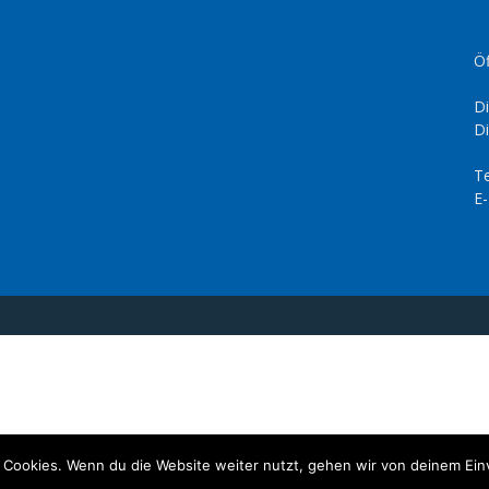
Öf
Di
Di
Te
E-
 Cookies. Wenn du die Website weiter nutzt, gehen wir von deinem Ein