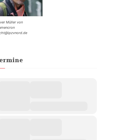
iver Müller von
umencron
cht@ipzvnord.de
ermine