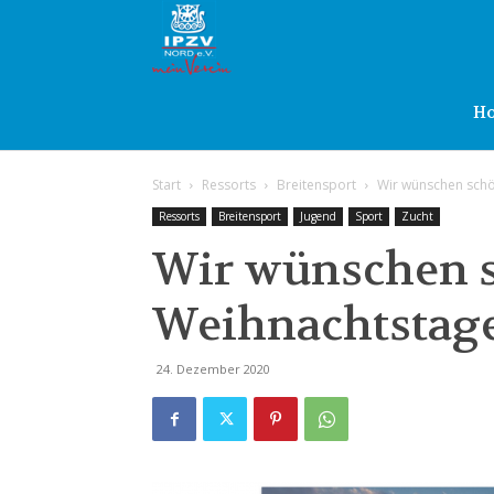
IPZV
Nord
H
Start
Ressorts
Breitensport
Wir wünschen schö
e.V.
Ressorts
Breitensport
Jugend
Sport
Zucht
Wir wünschen 
Weihnachtstage
24. Dezember 2020