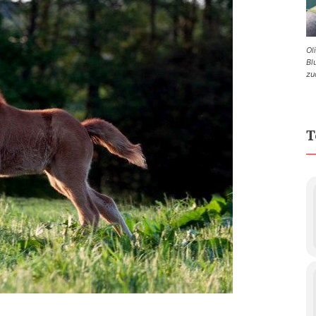
Ol
Bl
zu
T