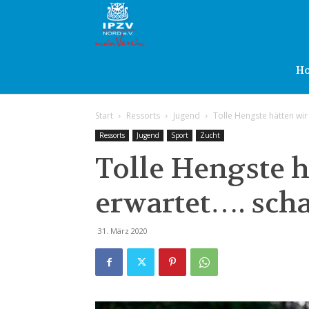
IPZV
Nord
H
Start
Ressorts
Jugend
Tolle Hengste hätten wir
e.V.
Ressorts
Jugend
Sport
Zucht
Tolle Hengste h
erwartet…. scha
31. März 2020