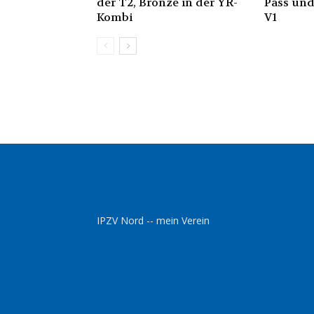
der T2, Bronze in der YR-
Pass und
Kombi
V1
IPZV Nord -- mein Verein