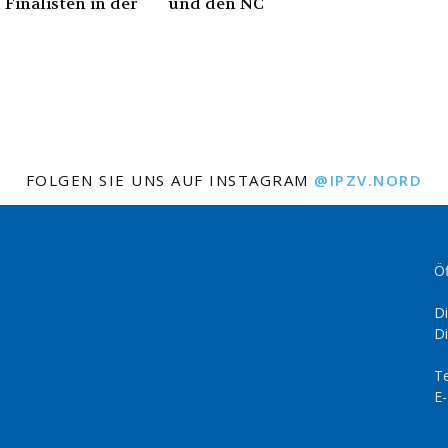
 Finalisten in der
und den NC
FOLGEN SIE UNS AUF INSTAGRAM
@IPZV.NORD
Öf
Di
Di
Te
E-