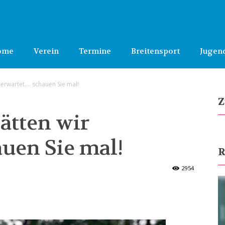
ome
Verein
Termine
Breitensport
Jugen
 erwartet…. schauen Sie mal!
Z
ätten wir
uen Sie mal!
R
2954