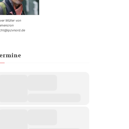
iver Müller von
umencron
cht@ipzvnord.de
ermine