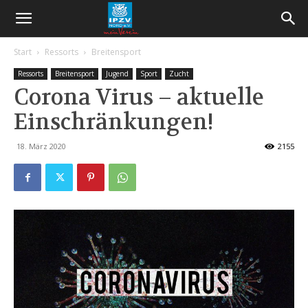
Start
Ressorts
Breitensport
Ressorts
Breitensport
Jugend
Sport
Zucht
Corona Virus – aktuelle
Einschränkungen!
18. März 2020
2155