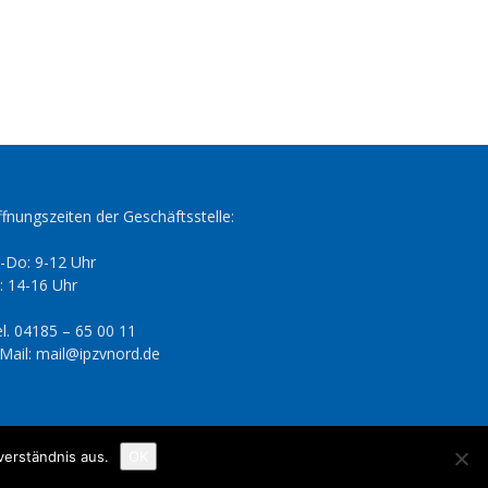
fnungszeiten der Geschäftsstelle:
-Do: 9-12 Uhr
: 14-16 Uhr
l. 04185 – 65 00 11
Mail: mail@ipzvnord.de
verständnis aus.
OK
Datenschutzerklärung
Impressum