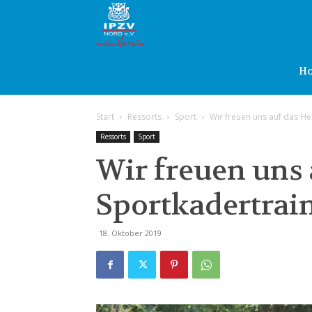
IPZV
Nord
H
Start
Ressorts
Sport
Wir freuen uns auf das He
e.V.
Ressorts
Sport
Wir freuen uns 
Sportkadertrai
18. Oktober 2019