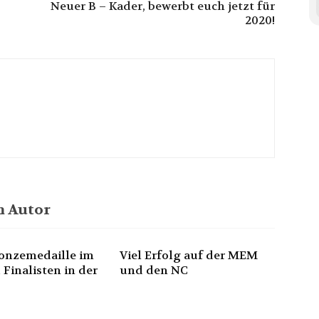
Neuer B – Kader, bewerbt euch jetzt für
2020!
 Autor
onzemedaille im
Viel Erfolg auf der MEM
 Finalisten in der
und den NC