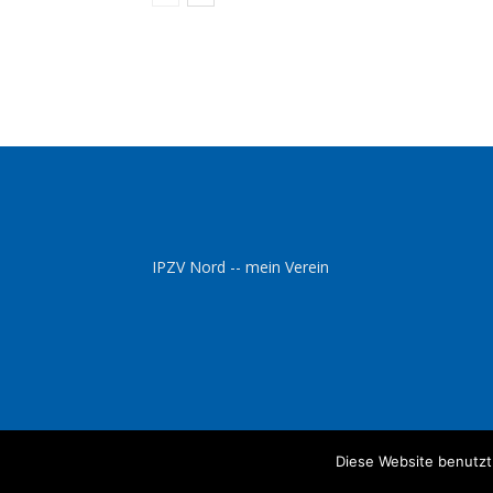
IPZV Nord -- mein Verein
Diese Website benutzt
© IPZV Nord e.V.