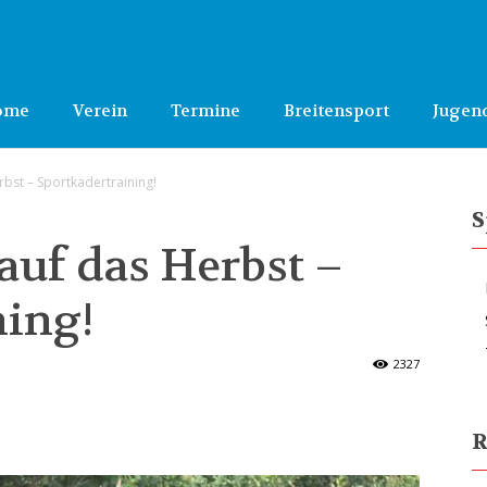
ome
Verein
Termine
Breitensport
Jugen
rbst – Sportkadertraining!
S
auf das Herbst –
ning!
2327
R