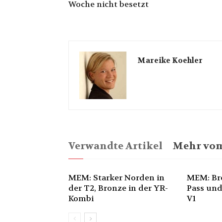
Woche nicht besetzt
Mareike Koehler
Verwandte Artikel
Mehr vom
MEM: Starker Norden in
MEM: Br
der T2, Bronze in der YR-
Pass und
Kombi
V1