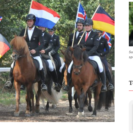
Su
sp
T