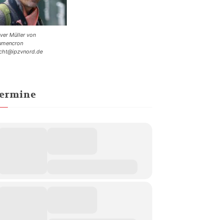
iver Müller von
umencron
cht@ipzvnord.de
ermine