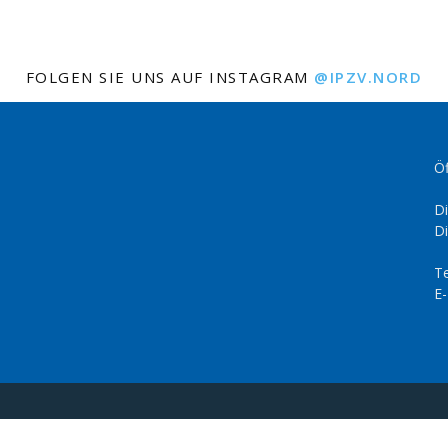
FOLGEN SIE UNS AUF INSTAGRAM
@IPZV.NORD
Öf
Di
Di
Te
E-