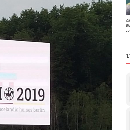
Ol
Bl
zu
T