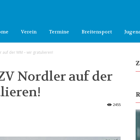
ome
Verein
Termine
Breitensport
Jugen
r auf der WM – wir gratulieren!
Z
ZV Nordler auf der
lieren!
R
2455