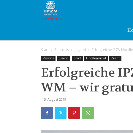
IPZV
Nord
H
Start
Ressorts
Jugend
Erfolgreiche IPZV Nordle
e.V.
Ressorts
Jugend
Sport
Uncategorized
Zucht
Erfolgreiche IP
WM – wir gratu
15. August 2019