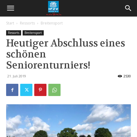
Start
Ressorts
Breitensport
Ressorts
Breitensport
Heutiger Abschluss eines
schönen
Seniorenturniers!
21. Juli 2019
2530