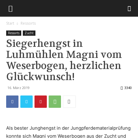
Start
Ressorts
Ressorts
Zucht
Siegerhengst in
Luhmühlen Magni vom
Weserbogen, herzlichen
Glückwunsch!
16. März 2019
3340
Als bester Junghengst in der Jungpferdematerialprüfung
konnte sich Magni vom Weserbogen aus der Zucht und