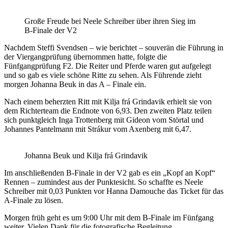
Große Freude bei Neele Schreiber über ihren Sieg im
B-Finale der V2
Nachdem Steffi Svendsen – wie berichtet – souverän die Führung in
der Viergangprüfung übernommen hatte, folgte die
Fünfgangprüfung F2. Die Reiter und Pferde waren gut aufgelegt
und so gab es viele schöne Ritte zu sehen. Als Führende zieht
morgen Johanna Beuk in das A – Finale ein.
Nach einem beherzten Ritt mit Kilja frá Grindavik erhielt sie von
dem Richterteam die Endnote von 6,93. Den zweiten Platz teilen
sich punktgleich Inga Trottenberg mit Gideon vom Störtal und
Johannes Pantelmann mit Strákur vom Axenberg mit 6,47.
Johanna Beuk und Kilja frá Grindavik
Im anschließenden B-Finale in der V2 gab es ein „Kopf an Kopf“
Rennen – zumindest aus der Punktesicht. So schaffte es Neele
Schreiber mit 0,03 Punkten vor Hanna Damouche das Ticket für das
A-Finale zu lösen.
Morgen früh geht es um 9:00 Uhr mit dem B-Finale im Fünfgang
weiter. Vielen Dank für die fotografische Begleitung