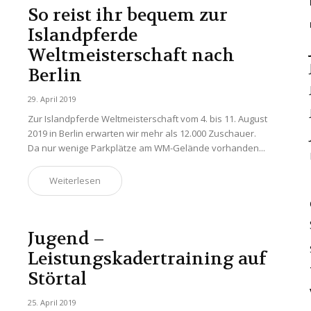
So reist ihr bequem zur
Islandpferde
Weltmeisterschaft nach
Berlin
29. April 2019
Zur Islandpferde Weltmeisterschaft vom 4. bis 11. August
2019 in Berlin erwarten wir mehr als 12.000 Zuschauer.
Da nur wenige Parkplätze am WM-Gelände vorhanden...
Weiterlesen
Jugend –
Leistungskadertraining auf
Störtal
25. April 2019