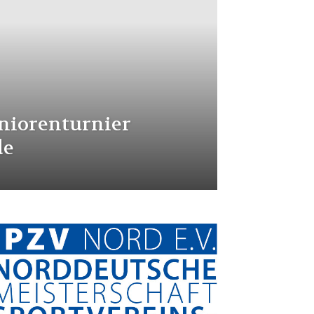
niorenturnier
de