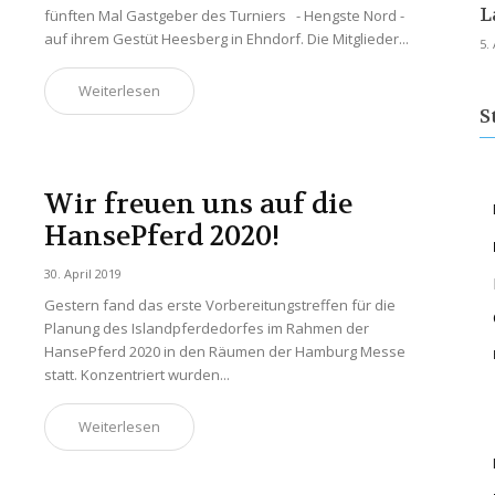
L
fünften Mal Gastgeber des Turniers - Hengste Nord -
auf ihrem Gestüt Heesberg in Ehndorf. Die Mitglieder...
5.
Weiterlesen
S
Wir freuen uns auf die
HansePferd 2020!
30. April 2019
Gestern fand das erste Vorbereitungstreffen für die
Planung des Islandpferdedorfes im Rahmen der
HansePferd 2020 in den Räumen der Hamburg Messe
statt. Konzentriert wurden...
Weiterlesen