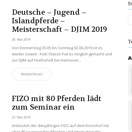
S
Deutsche – Jugend –
Islandpferde –
Meisterschaft – DJIM 2019
28. Mai 2019
T
Von Donnerstag 30.05 bis Sonntag 02.06.2019 ist es
wieder soweit - Koki Olason hat es möglich gemacht und
A
zur DJIM auf Hrafnsholt bei Hannover...
Weiterlesen
FIZO mit 80 Pferden lädt
zum Seminar ein
23. Mai 2019
Anlässlich der diesjährigen FIZO auf dem Kronshof mit
über 80 spannenden Pferden und internationaler