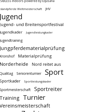
ISIBLESS Indoors powered by Equsana
JHV
Islandpferde Weltmeisterschaft
Jugend
Jugend- und Breitensportfestival
Jugendkader
Jugendleistungkader
Jugendtraining
Jungpferdematerialprüfung
Materialprüfung
Kronshof
Norderheide
Nord reitet aus
Sport
Qualitag
Seniorenturnier
Sportkader
Sportleistungskader
Sportreiter
Sportmeisterschaft
Turnier
Training
Vereinsmeisterschaft