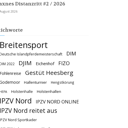
axnes Distanzritt #2 / 2026
 August 2026
tichworte
Breitensport
DIM
Deutsche Islandpferdemeisterschaft
DJIM
FIZO
Eichenhof
DIM 2022
Gestüt Heesberg
Fohlenreise
Godemoor
Hallenturnier
Hengstkörung
Holstenhallen
Holstenhalle
HEPA
IPZV Nord
IPZV NORD ONLINE
IPZV Nord reitet aus
IPZV Nord Sportkader