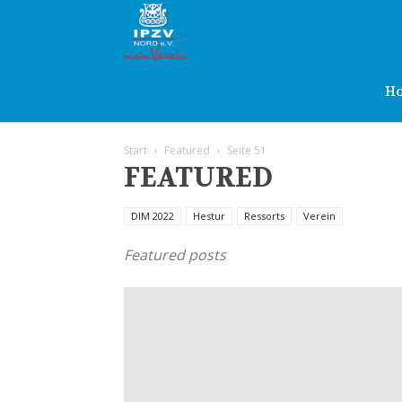
IPZV
Nord
H
Start
Featured
Seite 51
e.V.
FEATURED
DIM 2022
Hestur
Ressorts
Verein
Featured posts