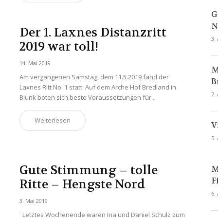
G
N
Der 1. Laxnes Distanzritt
3.
2019 war toll!
14. Mai 2019
M
Am vergangenen Samstag, dem 11.5.2019 fand der
B
Laxnes Ritt No. 1 statt. Auf dem Arche Hof Bredland in
7.
Blunk boten sich beste Voraussetzungen für...
Weiterlesen
V
5.
Gute Stimmung – tolle
M
F
Ritte – Hengste Nord
6.
3. Mai 2019
Letztes Wochenende waren Ina und Daniel Schulz zum